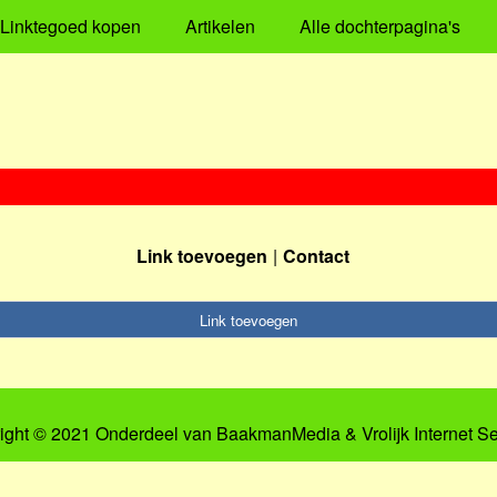
Linktegoed kopen
Artikelen
Alle dochterpagina's
Link toevoegen
Contact
Link toevoegen
ight © 2021 Onderdeel van
BaakmanMedia
&
Vrolijk Internet S